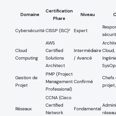
Certification
Domaine
Niveau
C
Phare
Respo
Cybersécurité
CISSP (ISC)²
Expert
sécurit
AWS
Archit
Cloud
Certified
Intermédiaire
Cloud,
Computing
Solutions
/ Avancé
Ingéni
Architect
SysOp
PMP (Project
Gestion de
Chefs
Management
Confirmé
Projet
projet
Professional)
CCNA (Cisco
Certified
Admini
Réseaux
Fondamental
Network
réseau