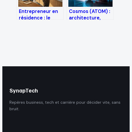
Entrepreneur en
Cosmos (ATOM) :
résidence : le
architecture,
guide pour
interopérabilité et
sécuriser son
enjeux du staking
projet et lever 20
à 50 % du capital
SynapTech
Repères business, tech et carrière pour décider vite, sans
bruit.