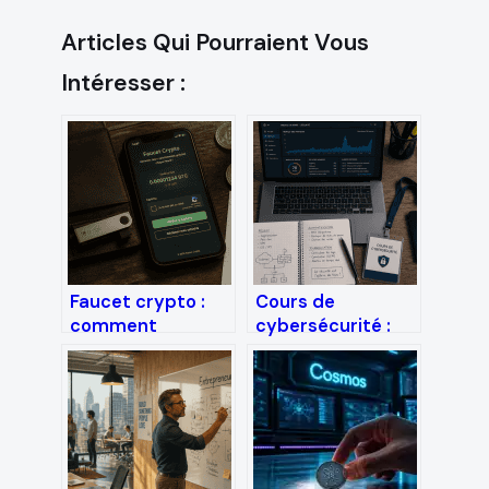
Articles Qui Pourraient Vous
Intéresser :
Faucet crypto :
Cours de
comment
cybersécurité :
constituer votre
60 000 postes à
premier capital
pourvoir, 4
numérique sans
modules
investir un euro
techniques et une
stratégie de
carrière