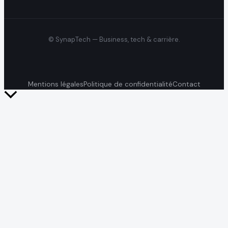
© SynapTech — Business, tech & carrière.
Mentions légales
Politique de confidentialité
Contact
Retour
en
haut