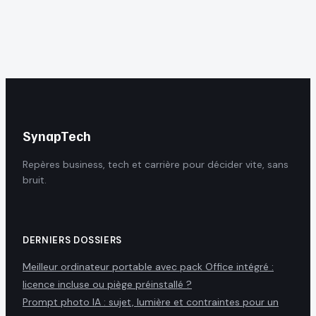
les 4 langages
indispensables
SynapTech
Repères business, tech et carrière pour décider vite, sans
bruit.
DERNIERS DOSSIERS
Meilleur ordinateur portable avec pack Office intégré :
licence incluse ou piège préinstallé ?
Prompt photo IA : sujet, lumière et contraintes pour un