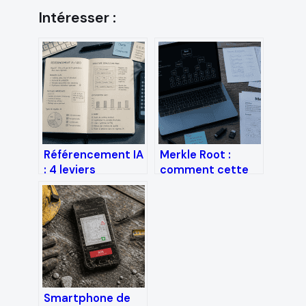
Intéresser :
Référencement IA
Merkle Root :
: 4 leviers
comment cette
concrets pour
signature
augmenter vos
cryptographique
citations de 40%
garantit-elle
l’intégrité, la
sécurité et la
scalabilité de la
blockchain ?
Smartphone de