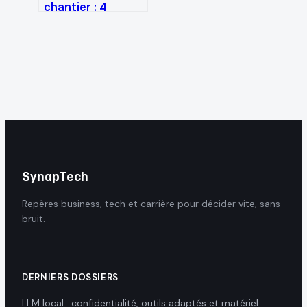
chantier : 4
critères
techniques pour
protéger votre
investissement
sur le terrain
SynapTech
Repères business, tech et carrière pour décider vite, sans
bruit.
DERNIERS DOSSIERS
LLM local : confidentialité, outils adaptés et matériel