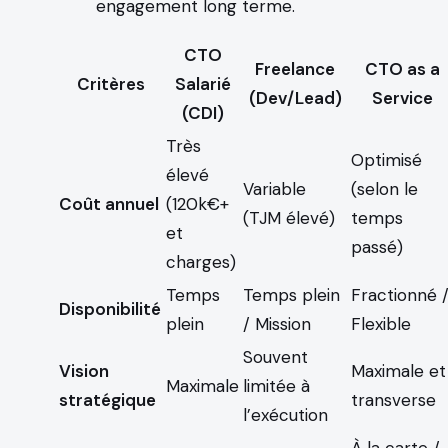
engagement long terme.
CTO
Freelance
CTO as a
Critères
Salarié
(Dev/Lead)
Service
(CDI)
Très
Optimisé
élevé
Variable
(selon le
Coût annuel
(120k€+
(TJM élevé)
temps
et
passé)
charges)
Temps
Temps plein
Fractionné 
Disponibilité
plein
/ Mission
Flexible
Souvent
Vision
Maximale et
Maximale
limitée à
stratégique
transverse
l’exécution