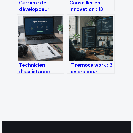
Carrière de
Conseiller en
développeur
innovation : 13
Web3 : 48 000 €
jours pour
de salaire initial et
transformer votre
les 4 langages
R&D et 4 leviers
indispensables
financiers pour
booster votre
croissance
Technicien
IT remote work : 3
d’assistance
leviers pour
informatique :
négocier votre
simple dépanneur
contrat et éviter
ou pilier
les pièges
stratégique de
l’entreprise ?