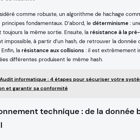
nsidéré comme robuste, un algorithme de hachage co
s principes fondamentaux. D’abord, le
déterminisme
: u
 toujours la même sortie. Ensuite, la
résistance à la pré
impossible, à partir d’un hash, de retrouver la donnée d
 Enfin, la
résistance aux collisions
: il est extrêmement 
ées différentes produisent le même hash.
Audit informatique : 4 étapes pour sécuriser votre syst
on et garantir sa conformité
ionnement technique : de la donnée 
l