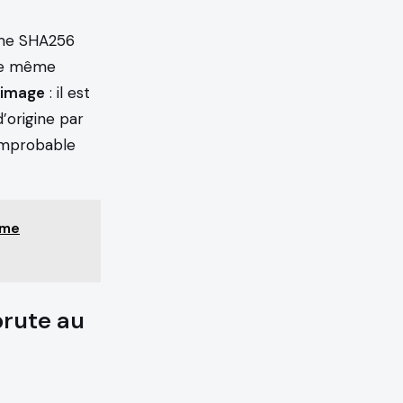
mme SHA256
ne même
-image
: il est
’origine par
improbable
ème
brute au