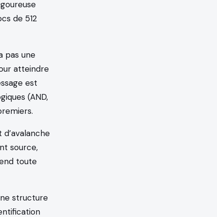
igoureuse
ocs de 512
’a pas une
pour atteindre
message est
ogiques (AND,
premiers.
et d’avalanche
ent source,
 rend toute
une structure
ntification