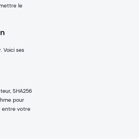
mettre le
en
. Voici ses
ateur, SHA256
rithme pour
s entre votre