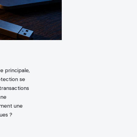
 principale,
otection se
 transactions
une
omment une
ues ?