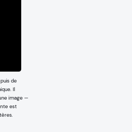
puis de
que. Il
 une image —
nte est
ères.