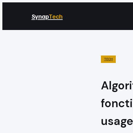
Synap
Tech
TECH
Algor
fonct
usage