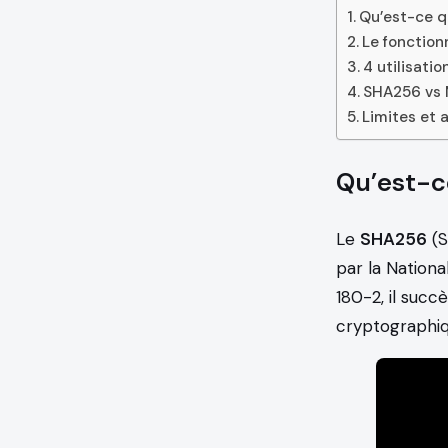
Qu’est-ce qu
Le fonction
4 utilisati
SHA256 vs M
Limites et 
Qu’est-ce
Le
SHA256
(S
par la Nationa
180-2, il succ
cryptographiq