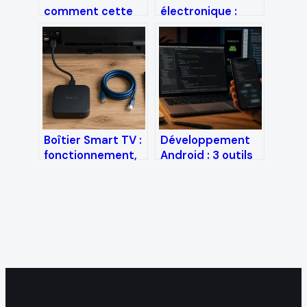
comment cette
électronique :
signature
pourquoi elle
cryptographique
surpasse le
garantit-elle
stockage cloud
l’intégrité, la
pour vos
sécurité et la
transactions
scalabilité de la
sensibles
blockchain ?
Boîtier Smart TV :
Développement
fonctionnement,
Android : 3 outils
installation et
indispensables et
débit nécessaire
4 étapes clés
pour la 4K
pour réussir votre
application