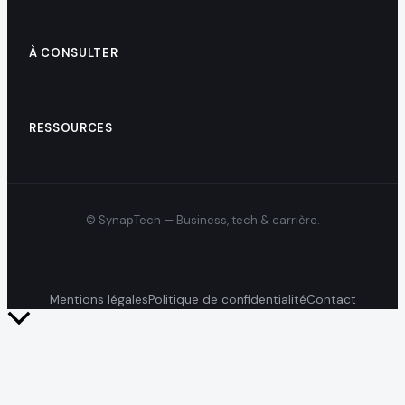
À CONSULTER
RESSOURCES
© SynapTech — Business, tech & carrière.
Mentions légales
Politique de confidentialité
Contact
Retour
en
haut