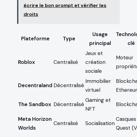
écrire le bon prompt et vérifier les
droits
Usage
Technol
Plateforme
Type
principal
clé
Jeux et
Moteur
Roblox
Centralisé
création
propriét
sociale
Immobilier
Blockcha
Decentraland
Décentralisé
virtuel
Ethere
Gaming et
The Sandbox
Décentralisé
Blockcha
NFT
Meta Horizon
Casques
Centralisé
Socialisation
Worlds
Quest (V