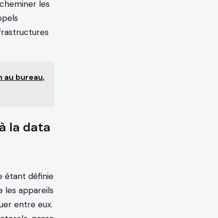
acheminer les
ppels
nfrastructures
on au bureau,
à la data
 étant définie
 les appareils
uer entre eux.