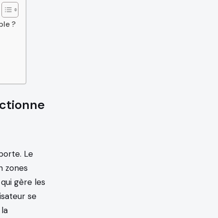
ble ?
ctionne
porte. Le
en zones
qui gère les
isateur se
 la