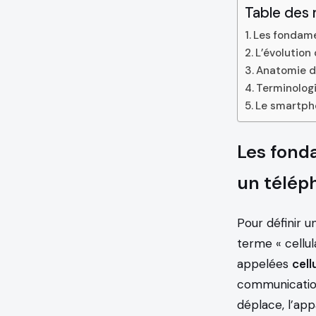
Table des 
Les fondame
L’évolution
Anatomie d’
Terminologi
Le smartpho
Les fond
un télép
Pour définir u
terme « cellul
appelées
cell
communications
déplace, l’app