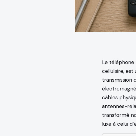
Le téléphone 
cellulaire, es
transmission d
électromagnéti
câbles physiqu
antennes-relai
transformé nos
luxe à celui d