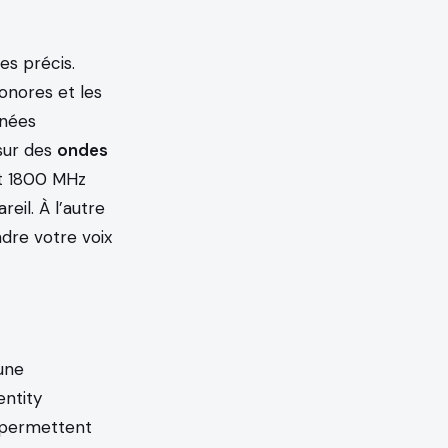
s précis.
onores et les
nnées
sur des
ondes
t 1800 MHz
eil. À l’autre
dre votre voix
une
entity
i permettent