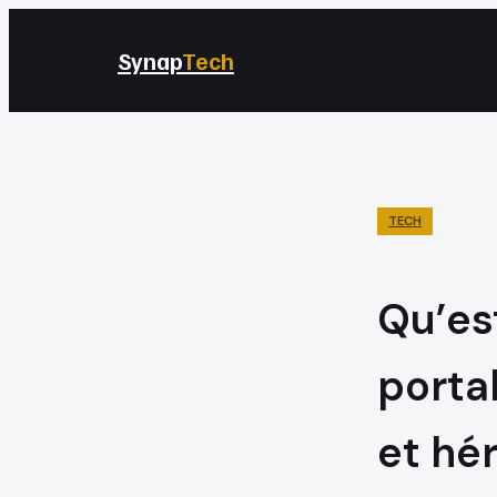
Synap
Tech
TECH
Qu’es
porta
et hé