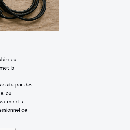
bile ou
rmet la
ansite par des
e, ou
ouvement a
fessionnel de