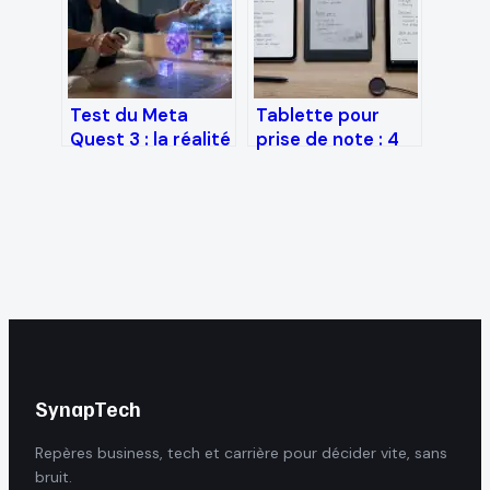
achat
Test du Meta
Tablette pour
Quest 3 : la réalité
prise de note : 4
mixte devient-elle
critères
enfin accessible ?
techniques pour
abandonner le
papier sans
regret
SynapTech
Repères business, tech et carrière pour décider vite, sans
bruit.