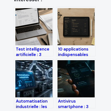
Test intelligence
10 applications
artificielle : 3
indispensables
critères
pour transformer
techniques pour
votre iPad en
débusquer les
station de travail
contenus générés
productive
par GPT-4
Automatisation
Antivirus
industrielle : les
smartphone : 3