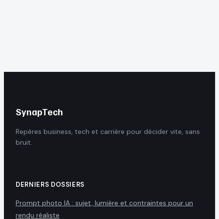
technologies clés
réglages
pour transformer
indispensables
votre production
pour contrer les
menaces mobiles
SynapTech
Repères business, tech et carrière pour décider vite, sans
bruit.
DERNIERS DOSSIERS
Prompt photo IA : sujet, lumière et contraintes pour un
rendu réaliste