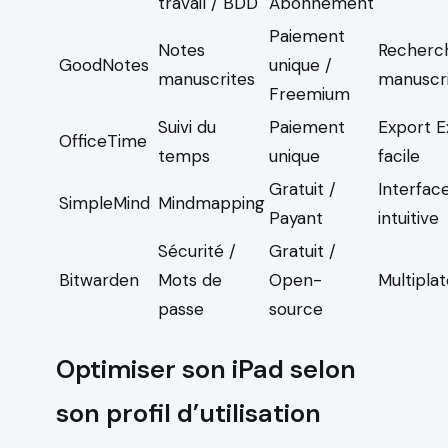
travail / BDD
Abonnement
Paiement
Notes
Recherc
GoodNotes
unique /
manuscrites
manuscr
Freemium
Suivi du
Paiement
Export E
OfficeTime
temps
unique
facile
Gratuit /
Interfac
SimpleMind
Mindmapping
Payant
intuitive
Sécurité /
Gratuit /
Bitwarden
Mots de
Open-
Multipla
passe
source
Optimiser son iPad selon
son profil d’utilisation