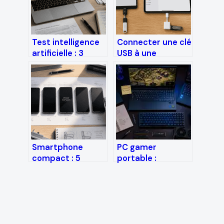
Test intelligence
Connecter une clé
artificielle : 3
USB à une
critères
tablette : guide
techniques pour
des adaptateurs
débusquer les
et solutions OTG
contenus générés
par GPT-4
Smartphone
PC gamer
compact : 5
portable :
modèles
comment choisir
performants pour
la configuration
retrouver le
idéale en 2024 ?
confort d’une
poche légère