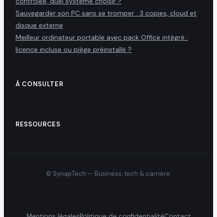
contrôlée, quel système choisir ?
Sauvegarder son PC sans se tromper : 3 copies, cloud et
disque externe
Meilleur ordinateur portable avec pack Office intégré :
licence incluse ou piège préinstallé ?
À CONSULTER
RESSOURCES
© SynapTech — Business, tech & carrière.
Mentions légales
Politique de confidentialité
Contact