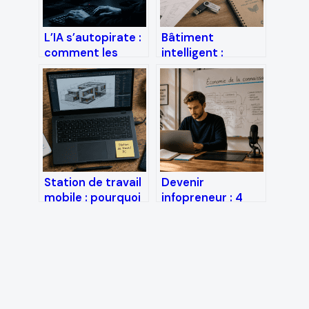
L’IA s’autopirate :
Bâtiment
comment les
intelligent :
modèles
réduire ses
contournent leurs
factures
propres règles de
énergétiques tout
sécurité ?
en garantissant le
confort des
occupants
Station de travail
Devenir
mobile : pourquoi
infopreneur : 4
le GPU grand
leviers pour
public ruine votre
monétiser son
productivité
expertise et
automatiser ses
revenus