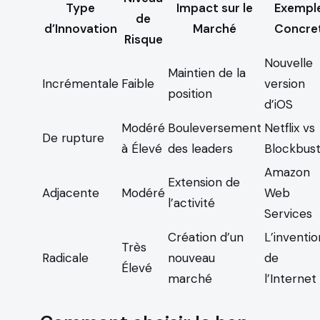
Type
Impact sur le
Exempl
de
d’Innovation
Marché
Concre
Risque
Nouvelle
Maintien de la
Incrémentale
Faible
version
position
d’iOS
Modéré
Bouleversement
Netflix vs
De rupture
à Élevé
des leaders
Blockbus
Amazon
Extension de
Adjacente
Modéré
Web
l’activité
Services
Création d’un
L’inventio
Très
Radicale
nouveau
de
Élevé
marché
l’Internet