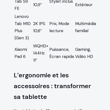
Tab S9
Stylet inclus
10,9″
Extérieur
FE
Lenovo
Tab M10
2K IPS
Prix, Mode
Multimédia
Plus
10,6″
lecture
familial
(Gen 3)
WQHD+
Xiaomi
Puissance,
Gaming,
144Hz
Pad 6
Écran rapide
Vidéo HD
11″
L’ergonomie et les
accessoires : transformer
sa tablette