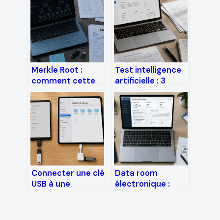
Merkle Root :
Test intelligence
comment cette
artificielle : 3
signature
critères
cryptographique
techniques pour
garantit-elle
débusquer les
l’intégrité, la
contenus générés
sécurité et la
par GPT-4
scalabilité de la
blockchain ?
Connecter une clé
Data room
USB à une
électronique :
tablette : guide
pourquoi elle
des adaptateurs
surpasse le
et solutions OTG
stockage cloud