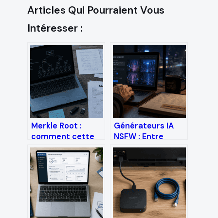
Articles Qui Pourraient Vous
Intéresser :
Merkle Root :
Générateurs IA
comment cette
NSFW : Entre
signature
liberté créative
cryptographique
totale et
garantit-elle
impératifs de
l’intégrité, la
sécurité
sécurité et la
numérique
scalabilité de la
blockchain ?