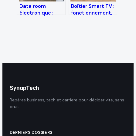
Data room
Boîtier Smart TV :
électronique :
fonctionnement,
pourquoi elle
installation et
surpasse le
débit nécessaire
stockage cloud
pour la 4K
pour vos
transactions
sensibles
SynapTech
Repères business, tech et carrière pour décider vite, sans
bruit.
DERNIERS DOSSIERS