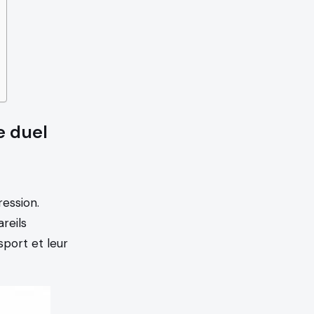
e duel
ession.
reils
sport et leur