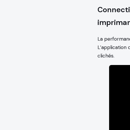
Connectiv
impriman
La performanc
L’application 
clichés.