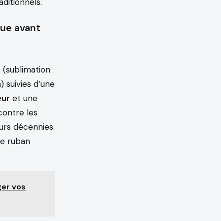
aditionnels.
que avant
 (sublimation
 suivies d’une
eur
et une
contre les
eurs décennies.
de ruban
ger vos