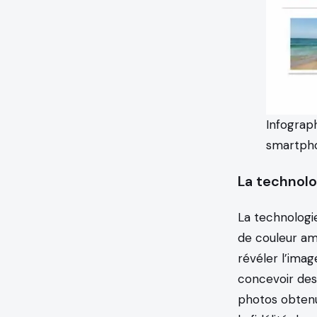
Infograp
smartpho
La technolo
La technologi
de couleur amo
révéler l’ima
concevoir de
photos obtenu