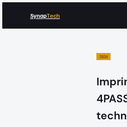
Synap
Tech
TECH
Impri
4PASS
techn