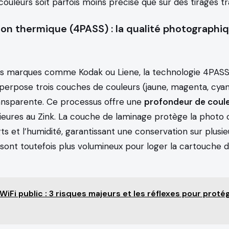
s couleurs soit parfois moins précise que sur des tirages tr
ion thermique (4PASS) : la qualité photographi
des marques comme Kodak ou Liene, la technologie 4PASS
perpose trois couches de couleurs (jaune, magenta, cyan)
ansparente. Ce processus offre une
profondeur de coul
ieures au Zink. La couche de laminage protège la photo 
ts et l’humidité, garantissant une conservation sur plusi
 sont toutefois plus volumineux pour loger la cartouche 
WiFi public : 3 risques majeurs et les réflexes pour proté