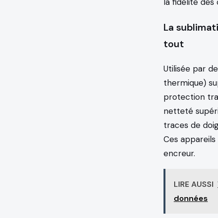
la fidélité de
La sublimat
tout
Utilisée par 
thermique) su
protection tr
netteté supér
traces de doig
Ces appareils
encreur.
LIRE AUSSI
données