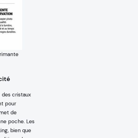
primante
cité
 des cristaux
nt pour
rmet de
 une poche. Les
ing, bien que